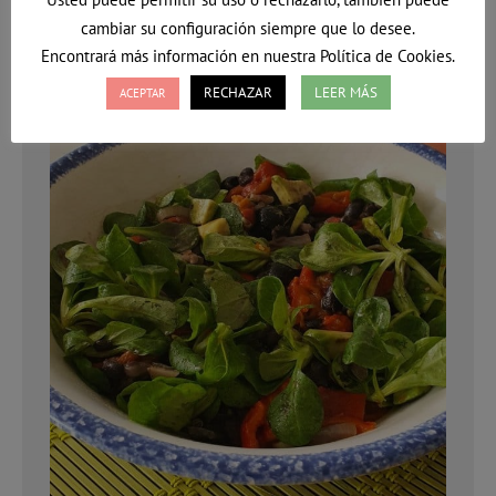
20 octubre, 2021
Deja un comentario
1º
,
Recetas
cambiar su configuración siempre que lo desee.
Por
Vanessa
Encontrará más información en nuestra Política de Cookies.
RECHAZAR
LEER MÁS
ACEPTAR