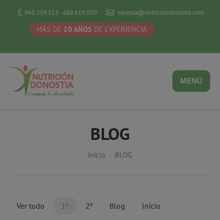
943 259 513 · 688 619 020
vanessa@nutriciondonostia.com
MÁS DE
10 AÑOS
DE EXPERIENCIA
MENÚ
BLOG
Estás aquí:
Inicio
BLOG
Ver todo
1º
2º
Blog
Inicio