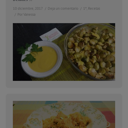
10 diciembre, 2017
Deja un comentario
1º
,
Recetas
Por
Vanessa