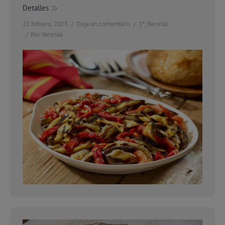
Detalles
22 febrero, 2023
Deja un comentario
1º
,
Recetas
Por
Vanessa