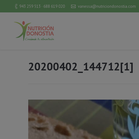
943 259 513 · 688 619 020
vanessa@nutriciondonostia.com
20200402_144712[1]