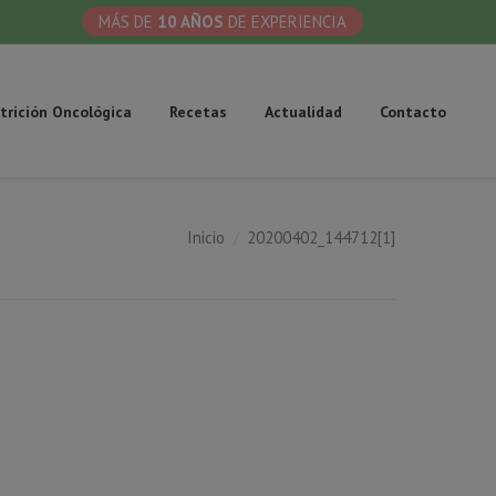
MÁS DE
10 AÑOS
DE EXPERIENCIA
trición Oncológica
Recetas
Actualidad
Contacto
Inicio
20200402_144712[1]
uí: