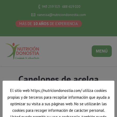
943 259 513 · 688 619 020
vanessa@nutriciondonostia.com
MÁS DE
10 AÑOS
DE EXPERIENCIA
MENÚ
Canelones de acelga
rellenos de quinoa
El sitio web https://nutriciondonostia.com/ utiliza cookies
propias y de terceros para recopilar información que ayuda a
Estás aquí:
Inicio
Canelones de acelga rellenos de quinoa
optimizar su visita a sus páginas web. No se utilizarán las
cookies para recoger información de carácter personal.
Usted puede permitir su uso o rechazarlo, también puede