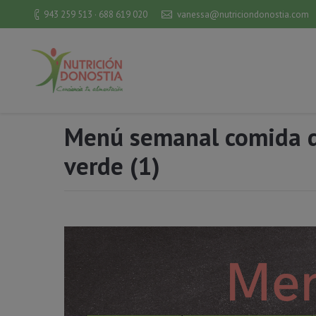
943 259 513 · 688 619 020
vanessa@nutriciondonostia.com
Menú semanal comida d
verde (1)