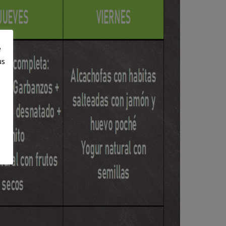
e
us
e