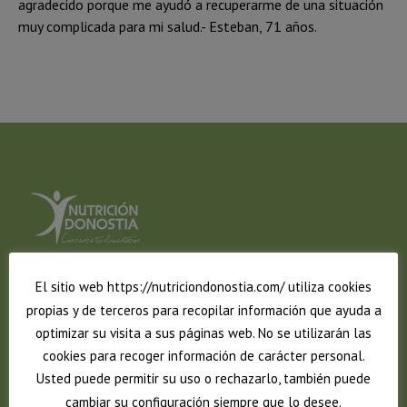
agradecido porque me ayudó a recuperarme de una situación
muy complicada para mi salud.- Esteban, 71 años.
El sitio web https://nutriciondonostia.com/ utiliza cookies
Tu centro nutricionista y dietista en San Sebastián-Donostia.
propias y de terceros para recopilar información que ayuda a
optimizar su visita a sus páginas web. No se utilizarán las
Nutrición Donostia.
cookies para recoger información de carácter personal.
Toribio Alzaga nº 13 Bajo. 20011 (Donostia-San Sebastián)
Usted puede permitir su uso o rechazarlo, también puede
Telf: 943 259 513
cambiar su configuración siempre que lo desee.