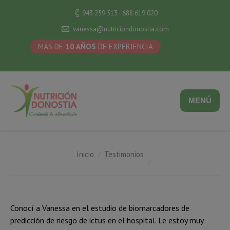
943 259 513 · 688 619 020
vanessa@nutriciondonostia.com
MÁS DE
10 AÑOS
DE EXPERIENCIA
MENÚ
Estás aquí:
Inicio
Testimonios
Conocí a Vanessa en el estudio de biomarcadores de
predicción de riesgo de ictus en el hospital. Le estoy muy