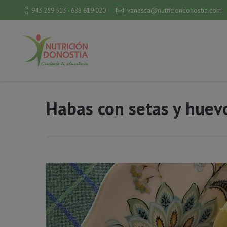
943 259 513 · 688 619 020
vanessa@nutriciondonostia.com
Habas con setas y huev