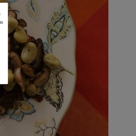
e
us
e