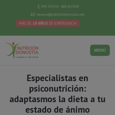
943 259 513 · 688 619 020
vanessa@nutriciondonostia.com
MÁS DE
10 AÑOS
DE EXPERIENCIA
MENÚ
Especialistas en
psiconutrición:
adaptasmos la dieta a tu
estado de ánimo