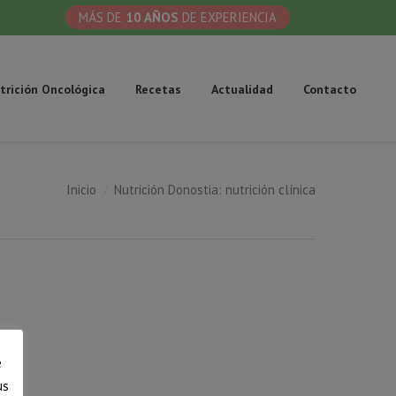
MÁS DE
10 AÑOS
DE EXPERIENCIA
trición Oncológica
Recetas
Actualidad
Contacto
Inicio
Nutrición Donostia: nutrición clínica
 aquí:
e
us