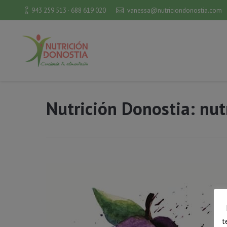
943 259 513 · 688 619 020
vanessa@nutriciondonostia.com
Nutrición Donostia: nutr
t