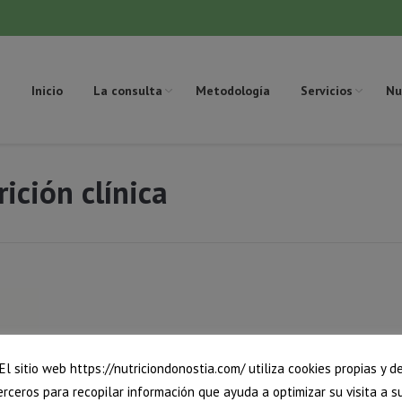
Inicio
La consulta
Metodología
Servicios
Nu
ición clínica
Estás
El sitio web https://nutriciondonostia.com/ utiliza cookies propias y d
erceros para recopilar información que ayuda a optimizar su visita a s