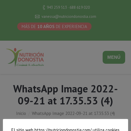
943 259 513 · 688 619 020
vanessa@nutriciondonostia.com
MÁS DE
10 AÑOS
DE EXPERIENCIA
MENÚ
WhatsApp Image 2022-
09-21 at 17.35.53 (4)
Estás aquí:
Inicio
WhatsApp Image 2022-09-21 at 17.35.53 (4)
El sitio web https://nutriciondonostia.com/ utiliza cookies