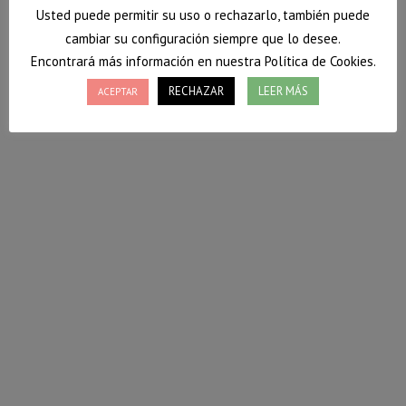
Usted puede permitir su uso o rechazarlo, también puede
cambiar su configuración siempre que lo desee.
Encontrará más información en nuestra Política de Cookies.
RECHAZAR
LEER MÁS
ACEPTAR
Galletas de avena y plátano
Hoy os traigo una receta rápida y fácil de galletas de
avena. No llevan azúcar añadido y son riquísimas e
ideales para obtener energía rápida para antes de un
entrenamiento deportivo.
4 marzo, 2020
Deja un comentario
Postres
,
Recetas
Por
Vanessa