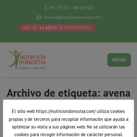
943 259 513 · 688 619 020
vanessa@nutriciondonostia.com
MÁS DE
10 AÑOS
DE EXPERIENCIA
MENÚ
Archivo de etiqueta:
avena
Estás aquí:
Inicio
Los campos requeridos están marcados avena
El sitio web https://nutriciondonostia.com/ utiliza cookies
propias y de terceros para recopilar información que ayuda a
optimizar su visita a sus páginas web. No se utilizarán las
cookies para recoger información de carácter personal.