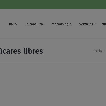
Inicio
La consulta
Metodología
Servicios
Nu
úcares libres
Inicio
Estás aquí: