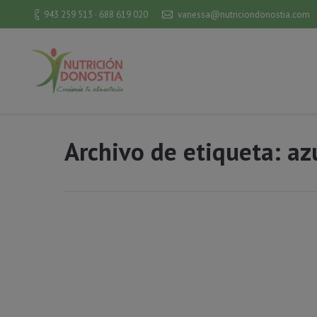
943 259 513 · 688 619 020
vanessa@nutriciondonostia.com
Archivo de etiqueta:
az