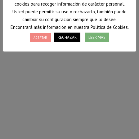
cookies para recoger información de carácter personal.
Usted puede permitir su uso o rechazarlo, también puede
cambiar su configuración siempre que lo desee.
Encontrará más información en nuestra Política de Cookies.
RECHAZAR
LEER MÁS
ACEPTAR
Galletas de avena y plátano
Hoy os traigo una receta rápida y fácil de galletas de
avena. No llevan azúcar añadido y son riquísimas e
ideales para obtener energía rápida para antes de un
entrenamiento deportivo.
4 marzo, 2020
Deja un comentario
Postres
,
Recetas
Por
Vanessa