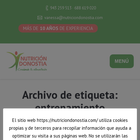
943 259 513 · 688 619 020
vanessa@nutriciondonostia.com
MÁS DE
10 AÑOS
DE EXPERIENCIA
MENÚ
Archivo de etiqueta:
entrenamiento
El sitio web https://nutriciondonostia.com/ utiliza cookies
Estás aquí:
Inicio
Los campos requeridos están marcados entrenamiento
propias y de terceros para recopilar información que ayuda a
optimizar su visita a sus páginas web. No se utilizarán las