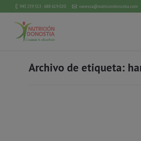
943 259 513 · 688 619 020
vanessa@nutriciondonostia.com
Archivo de etiqueta:
ha