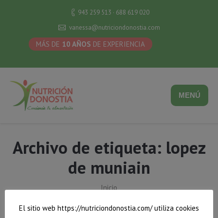
943 259 513 · 688 619 020
vanessa@nutriciondonostia.com
MÁS DE
10 AÑOS
DE EXPERIENCIA
MENÚ
Archivo de etiqueta:
lopez
de muniain
Inicio
Estás aquí:
Los campos requeridos están marcados lopez de muniain
El sitio web https://nutriciondonostia.com/ utiliza cookies