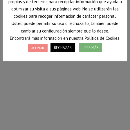
propias y de terceros para recopilar información que ayuda a
optimizar su visita a sus páginas web. No se utilizarán las
cookies para recoger información de carácter personal.
Usted puede permitir su uso o rechazarlo, también puede
cambiar su configuración siempre que lo desee.
Encontrará más información en nuestra Política de Cookies.
RECHAZAR
LEER MÁS
ACEPTAR
Nutrición Donostia en el blog
DonostiaHiria: entrevista a Vanessa
Blazquez.
El blog DonostiaHiria, que habla sobre todo tipo de
temas realcionados con la ciudad nos hace una