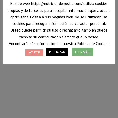
El sitio web https://nutriciondonostia.com/ utiliza cookies
propias y de terceros para recopilar información que ayuda a
optimizar su visita a sus páginas web. No se utilizarán las
cookies para recoger información de carácter personal.
Usted puede permitir su uso o rechazarlo, también puede
cambiar su configuración siempre que lo desee.
Encontrará más información en nuestra Política de Cookies.
RECHAZAR
LEER MÁS
ACEPTAR
Cuidado de la piel y prevención frente al
cáncer mediante alimentación
Estamos casi a las puertas del verano y tras un duro
confinamiento de más de un mes, quien más quien
menos estará deseando disfrutar del sol si no lo ha