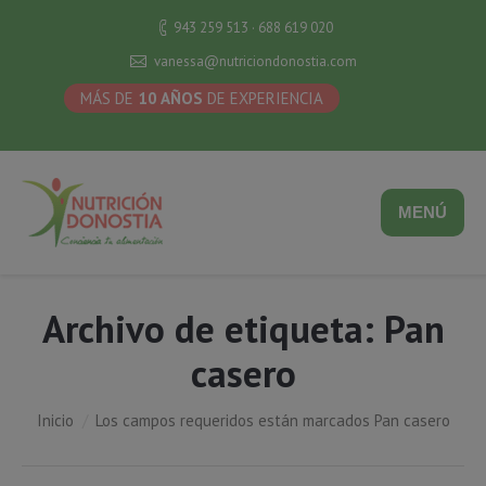
943 259 513 · 688 619 020
vanessa@nutriciondonostia.com
MÁS DE
10 AÑOS
DE EXPERIENCIA
MENÚ
Archivo de etiqueta:
Pan
casero
Estás aquí:
Inicio
Los campos requeridos están marcados Pan casero