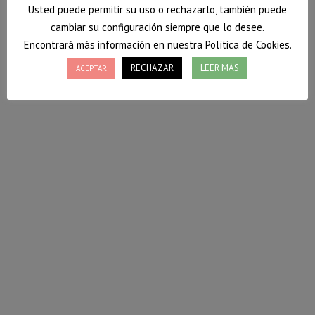
Usted puede permitir su uso o rechazarlo, también puede
cambiar su configuración siempre que lo desee.
Encontrará más información en nuestra Política de Cookies.
Pan sin gluten hecho en casa
RECHAZAR
LEER MÁS
ACEPTAR
Pan sin gluten hecho en casa: ¡Hola a todos! Hoy,
tras varios pacientes pidiéndome la receta, he
decidido dejaros la receta de pan sin gluten hecho
casa. La verdad es que resulta muy sencillo una vez
que le has pillado el truco. Porque hacer pan sin
gluten… ¡tiene su miga! En fin, vamos al lío…
21 septiembre, 2022
Deja un comentario
Otros
,
Recetas
Por
Vanessa