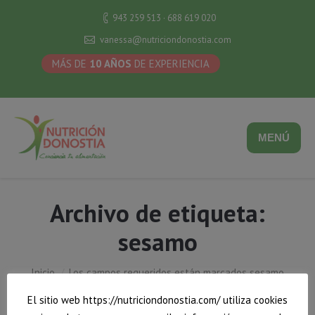
943 259 513 · 688 619 020
vanessa@nutriciondonostia.com
MÁS DE
10 AÑOS
DE EXPERIENCIA
MENÚ
Archivo de etiqueta:
sesamo
Estás aquí:
Inicio
Los campos requeridos están marcados sesamo
El sitio web https://nutriciondonostia.com/ utiliza cookies