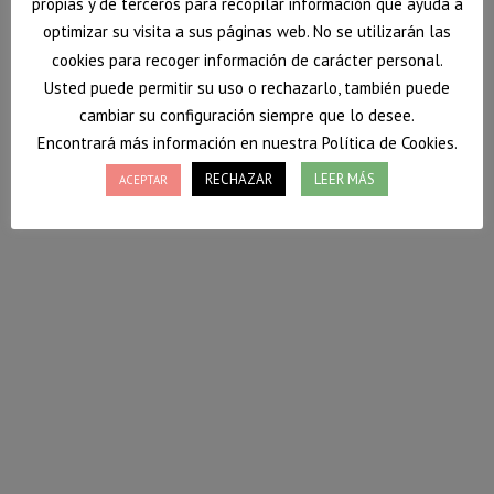
propias y de terceros para recopilar información que ayuda a
optimizar su visita a sus páginas web. No se utilizarán las
cookies para recoger información de carácter personal.
Usted puede permitir su uso o rechazarlo, también puede
cambiar su configuración siempre que lo desee.
Encontrará más información en nuestra Política de Cookies.
RECHAZAR
LEER MÁS
ACEPTAR
Hummus
Hoy os dejo una receta de hummus.
Ahora que se acerca el calor, es otra forma muy
interesante de comer legumbres.
Acompañado de verduras crudas…¡resulta una
exquisitez!
On egin!