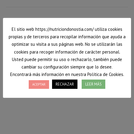
El sitio web https://nutriciondonostia.com/ utiliza cookies
propias y de terceros para recopilar información que ayuda a
optimizar su visita a sus páginas web. No se utilizarán las
cookies para recoger información de carácter personal.
Usted puede permitir su uso o rechazarlo, también puede
cambiar su configuración siempre que lo desee.
Encontrará más información en nuestra Política de Cookies.
RECHAZAR
LEER MÁS
ACEPTAR
Alimentación Responsable: Distintas
filosofías un solo objetivo
Desde que lamentablemente Rusia decidiera invadir
Ucrania, muchas personas han descubierto que
alimentos tan comunes como el trigo, el aceite de
girasol y otros, provienen de latitudes muy alejadas a