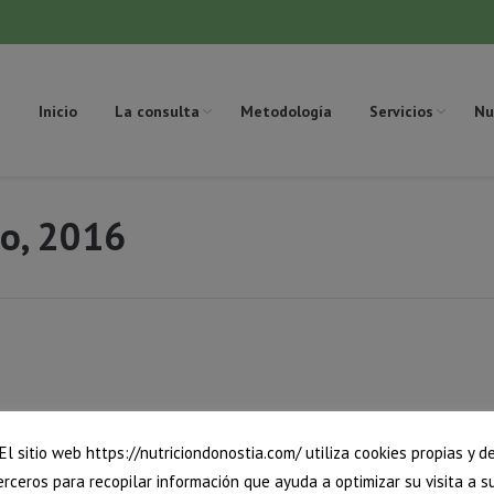
Inicio
La consulta
Metodología
Servicios
Nu
io, 2016
El sitio web https://nutriciondonostia.com/ utiliza cookies propias y d
erceros para recopilar información que ayuda a optimizar su visita a s