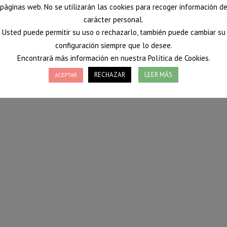
páginas web. No se utilizarán las cookies para recoger información d
carácter personal.
Usted puede permitir su uso o rechazarlo, también puede cambiar su
configuración siempre que lo desee.
Encontrará más información en nuestra Política de Cookies.
RECHAZAR
LEER MÁS
ACEPTAR
de la crema fría vichyssoise. En vez de puerro lleva calabacín y a
ecetas
Por
Vanessa