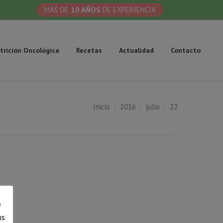
MÁS DE
10 AÑOS
DE EXPERIENCIA
trición Oncológica
Recetas
Actualidad
Contacto
Inicio
2016
julio
22
Estás aquí:
e
us