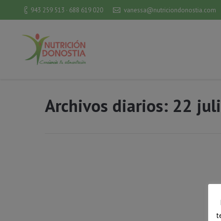
943 259 513 · 688 619 020
vanessa@nutriciondonostia.com
Archivos diarios:
22 jul
t