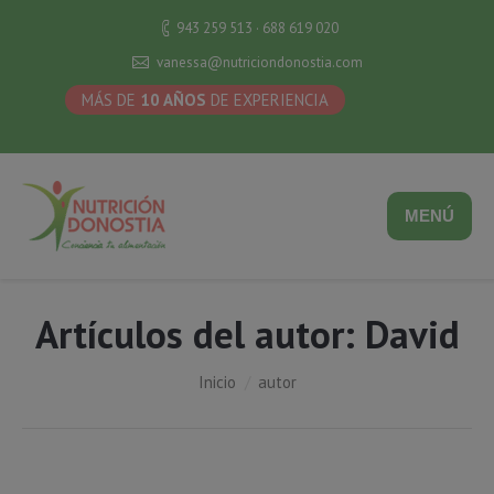
943 259 513 · 688 619 020
vanessa@nutriciondonostia.com
MÁS DE
10 AÑOS
DE EXPERIENCIA
MENÚ
Artículos del autor:
David
Estás aquí:
Inicio
autor