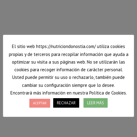
¿Estás enfrentando un diagnóstico de cáncer y no
sabes cómo ajustar tu alimentación para mejorar tu
bienestar y apoyar tu tratamiento?
3 junio, 2024
Deja un comentario
servicios
Por
David
El sitio web https://nutriciondonostia.com/ utiliza cookies
propias y de terceros para recopilar información que ayuda a
optimizar su visita a sus páginas web. No se utilizarán las
cookies para recoger información de carácter personal.
Usted puede permitir su uso o rechazarlo, también puede
cambiar su configuración siempre que lo desee.
Encontrará más información en nuestra Política de Cookies.
RECHAZAR
LEER MÁS
ACEPTAR