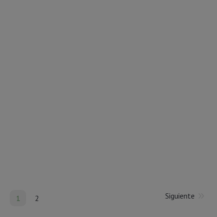
Asesoría y cambio de hábitos
¿Quieres mejorar tu alimentación pero no sabes por
dónde empezar?
20 mayo, 2020
Deja un comentario
servicios
Por
David
Siguiente
1
2