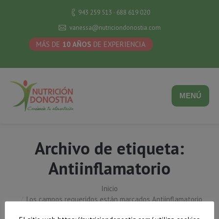
943 259 513 · 688 619 020
vanessa@nutriciondonostia.com
MÁS DE
10 AÑOS
DE EXPERIENCIA
MENÚ
Archivo de etiqueta:
Antiinflamatorio
Inicio
Estás aquí:
Los campos requeridos están marcados Antiinflamatorio