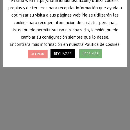
El sitio web https://nutriciondonostia.com/ utiliza cookies
propias y de terceros para recopilar información que ayuda a
optimizar su visita a sus páginas web. No se utilizarán las
cookies para recoger información de carácter personal.
Usted puede permitir su uso o rechazarlo, también puede
cambiar su configuración siempre que lo desee.
Encontrará más información en nuestra Política de Cookies.
RECHAZAR
LEER MÁS
ACEPTAR
Coles de Bruselas con crema picante de
manzana
Hoy Nutrición Donostia te enseña a preparar una
receta vegana de Coles de Bruselas con un sabor muy
refrescante y dulce a la vez. Con un ligero toque
picante es apto hasta para los niños. Si aún no os