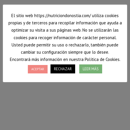
El sitio web https://nutriciondonostia.com/ utiliza cookies
propias y de terceros para recopilar información que ayuda a
optimizar su visita a sus páginas web. No se utilizarán las
cookies para recoger información de carácter personal.
Usted puede permitir su uso o rechazarlo, también puede
cambiar su configuración siempre que lo desee.
Encontrará más información en nuestra Política de Cookies.
RECHAZAR
LEER MÁS
ACEPTAR
Tipos de azúcares y su contenido en los
alimentos: Nociones básicas.
Desde hace varios años existe en la población una
gran preocupación en relación con el contenido en
azúcares presentes en los alimentos y bebidas.