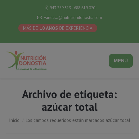
943 259 513 · 688 619 020
vanessa@nutriciondonostia.com
MÁS DE
10 AÑOS
DE EXPERIENCIA
MENÚ
Archivo de etiqueta:
azúcar total
Estás aquí:
Inicio
Los campos requeridos están marcados azúcar total