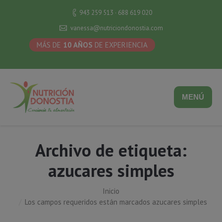
943 259 513 · 688 619 020
vanessa@nutriciondonostia.com
MÁS DE
10 AÑOS
DE EXPERIENCIA
MENÚ
Archivo de etiqueta:
azucares simples
Inicio
Estás aquí:
Los campos requeridos están marcados azucares simples