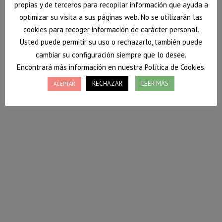
propias y de terceros para recopilar información que ayuda a
optimizar su visita a sus páginas web. No se utilizarán las
cookies para recoger información de carácter personal.
Usted puede permitir su uso o rechazarlo, también puede
cambiar su configuración siempre que lo desee.
Encontrará más información en nuestra Política de Cookies.
RECHAZAR
LEER MÁS
ACEPTAR
Bonito con pisto
Nutrición Donostia te trae esta semana una receta
para llevar y comer de forma saludable en cualquier
parte.
Aprende a cocinar con eficiencia… en Nutrición