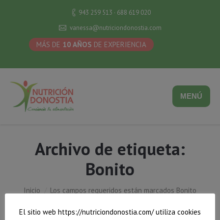
943 259 513 · 688 619 020
vanessa@nutriciondonostia.com
MÁS DE
10 AÑOS
DE EXPERIENCIA
MENÚ
Archivo de etiqueta:
Bonito
Estás aquí:
Inicio
Los campos requeridos están marcados Bonito
El sitio web https://nutriciondonostia.com/ utiliza cookies