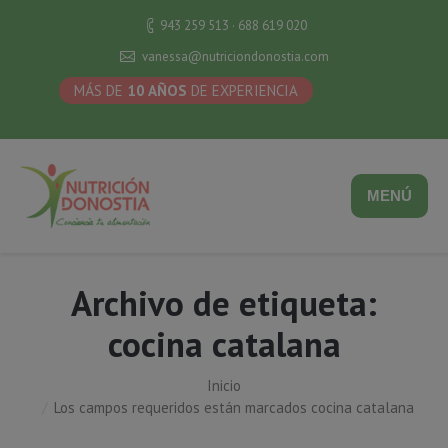
943 259 513 · 688 619 020
vanessa@nutriciondonostia.com
MÁS DE
10 AÑOS
DE EXPERIENCIA
MENÚ
Archivo de etiqueta:
cocina catalana
Inicio
Estás aquí:
Los campos requeridos están marcados cocina catalana