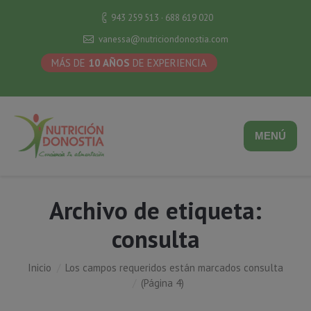
943 259 513 · 688 619 020
vanessa@nutriciondonostia.com
MÁS DE
10 AÑOS
DE EXPERIENCIA
MENÚ
Archivo de etiqueta:
consulta
Inicio
Los campos requeridos están marcados consulta
Estás aquí:
(Página 4)