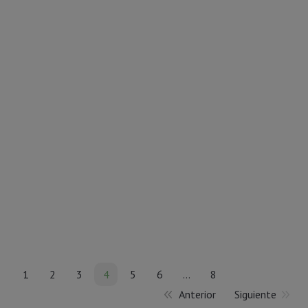
Habas con champis y huevos
Hoy Nutrición Donostia te trae una receta de habas
con champis y huevos para chuparse los dedos.
Nutrirse correctamente y disfrutar de la cocina de
temporada es posible. ¡Anímate a probar!
22 febrero, 2018
Deja un comentario
Platos completos
,
Recetas
Por
Vanessa
1
2
3
4
5
6
…
8
Anterior
Siguiente