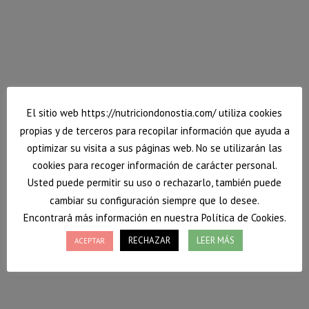
Alimentación por etapas
Toda nuestra vida está determinada por diferentes
periodos de tiempo que tienen características y
necesidades especiales.
1 junio, 2019
servicios
Por
Vanessa
El sitio web https://nutriciondonostia.com/ utiliza cookies
propias y de terceros para recopilar información que ayuda a
optimizar su visita a sus páginas web. No se utilizarán las
cookies para recoger información de carácter personal.
Usted puede permitir su uso o rechazarlo, también puede
cambiar su configuración siempre que lo desee.
Encontrará más información en nuestra Política de Cookies.
RECHAZAR
LEER MÁS
ACEPTAR