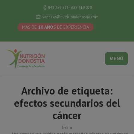
943 259 513 · 688 619 020
vanessa@nutriciondonostia.com
MÁS DE
10 AÑOS
DE EXPERIENCIA
MENÚ
Archivo de etiqueta:
efectos secundarios del
cáncer
Inicio
Estás aquí: