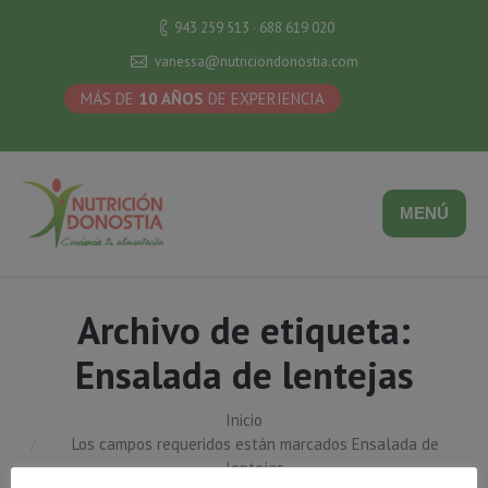
943 259 513 · 688 619 020
vanessa@nutriciondonostia.com
MÁS DE
10 AÑOS
DE EXPERIENCIA
MENÚ
Archivo de etiqueta:
Ensalada de lentejas
Inicio
Estás aquí:
Los campos requeridos están marcados Ensalada de
lentejas