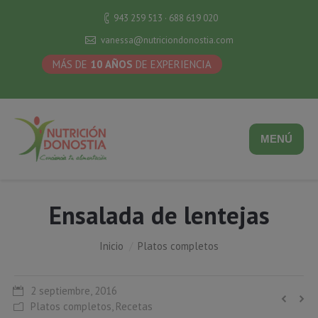
943 259 513 · 688 619 020
vanessa@nutriciondonostia.com
MÁS DE
10 AÑOS
DE EXPERIENCIA
MENÚ
Ensalada de lentejas
Estás aquí:
Inicio
Platos completos
2 septiembre, 2016
Platos completos
,
Recetas