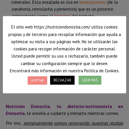
minerales. Esta ensalada es rica en
betacaroteno
(de la
zanahoria, remolacha y pimientos) que es un potente
antioxidante como el
licopeno
del tomate.
Las sustancias antioxidantes se van perdiendo por
El sitio web https://nutriciondonostia.com/ utiliza cookies
exposición al aire, a la luz… por eso, cuanto más las
propias y de terceros para recopilar información que ayuda a
protejamos y más frescas las consumamos, mayor será el
optimizar su visita a sus páginas web. No se utilizarán las
contenido en nutrientes que llegue a nuestro estómago.
cookies para recoger información de carácter personal.
La vinagreta de menta le aporta un sabor refrescante
Usted puede permitir su uso o rechazarlo, también puede
que además ayuda a hacer mejor la digestión.
cambiar su configuración siempre que lo desee.
Encontrará más información en nuestra Política de Cookies.
¿Te ha gustado la receta? Tienes muchas más
aquí
.
RECHAZAR
LEER MÁS
ACEPTAR
Anímate a probarlas y compártelas!!
Nutrición Donostia, tu dietista-nutricionista en
Donostia
, te enseña a cuidarte y mimarte mientras comes.
Por eso,
semanalmente vamos renovando nuestras recetas