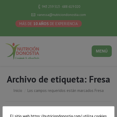
943 259 513 · 688 619 020
vanessa@nutriciondonostia.com
MÁS DE
10 AÑOS
DE EXPERIENCIA
MENÚ
Archivo de etiqueta:
Fresa
Estás aquí:
Inicio
Los campos requeridos están marcados Fresa
El sitio web https://nutriciondonostia.com/ utiliza cookies