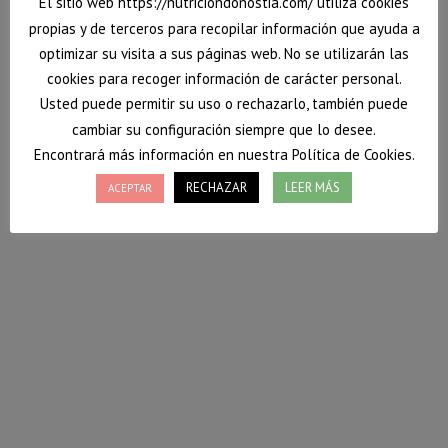
El sitio web https://nutriciondonostia.com/ utiliza cookies
propias y de terceros para recopilar información que ayuda a
optimizar su visita a sus páginas web. No se utilizarán las
cookies para recoger información de carácter personal.
Usted puede permitir su uso o rechazarlo, también puede
cambiar su configuración siempre que lo desee.
Encontrará más información en nuestra Política de Cookies.
RECHAZAR
LEER MÁS
ACEPTAR
Brocheta de salmón y piña caramelizada
Se acercan los tiempos de celebraciones y siempre lo
asociamos a comidas copiosas que nos llevan mucho
tiempo de preparación. Hoy Nutrición Donostia te
acerca un entrante con el que dejarás a tus
comensales sorprendidos y con el estómago repleto
de alimentos saludables.