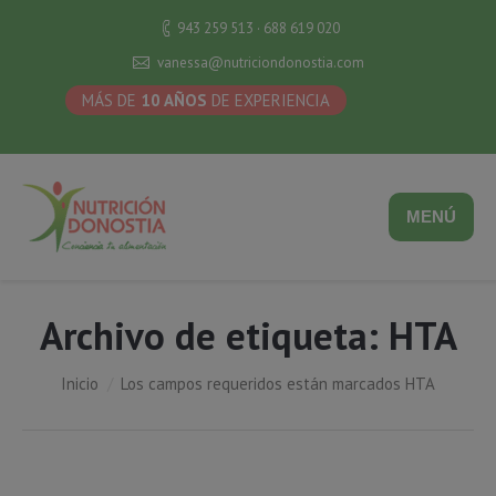
943 259 513 · 688 619 020
vanessa@nutriciondonostia.com
MÁS DE
10 AÑOS
DE EXPERIENCIA
MENÚ
Archivo de etiqueta:
HTA
Estás aquí:
Inicio
Los campos requeridos están marcados HTA