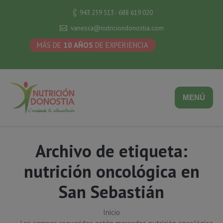
943 259 513 · 688 619 020
vanessa@nutriciondonostia.com
MÁS DE
10 AÑOS
DE EXPERIENCIA
MENÚ
Archivo de etiqueta:
nutrición oncológica en
San Sebastián
Inicio
Estás aquí: