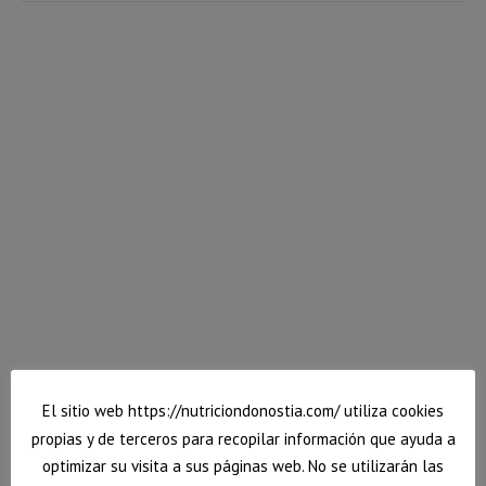
Galletas de avena y plátano
Hoy os traigo una receta rápida y fácil de galletas de
avena. No llevan azúcar añadido y son riquísimas e
ideales para obtener energía rápida para antes de un
entrenamiento deportivo.
El sitio web https://nutriciondonostia.com/ utiliza cookies
propias y de terceros para recopilar información que ayuda a
4 marzo, 2020
Deja un comentario
Postres
,
Recetas
optimizar su visita a sus páginas web. No se utilizarán las
Por
Vanessa