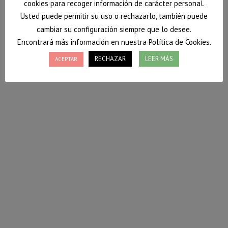
cookies para recoger información de carácter personal.
Usted puede permitir su uso o rechazarlo, también puede
cambiar su configuración siempre que lo desee.
Encontrará más información en nuestra Política de Cookies.
RECHAZAR
LEER MÁS
ACEPTAR
Entrevista de ProntoPro a la consulta
Nutrición Donostia
Entrevista realizada por el blog ProntoPro en la que
os cuento un poco más sobre mi y mi motivadora
profesión. Espero que os guste.
31 enero, 2020
Deja un comentario
Prensa
Por
Vanessa