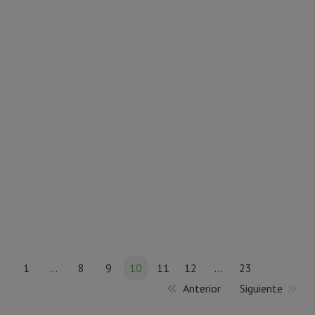
Hamburguesas de txitxarro
Nutrición Donostia te trae una receta ideal para que
los niños coman pescado azul. Las Hamburguesas de
txitxarro son muy nutritivas y saludables.
¡Espero que os gusten!
27 marzo, 2019
Deja un comentario
2º
,
Recetas
Por
Vanessa
1
…
8
9
10
11
12
…
23
Anterior
Siguiente