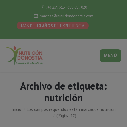
943 259 513 · 688 619 020
vanessa@nutriciondonostia.com
MÁS DE
10 AÑOS
DE EXPERIENCIA
MENÚ
Archivo de etiqueta:
nutrición
Inicio
Los campos requeridos están marcados nutrición
Estás aquí:
(Página 10)