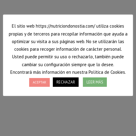
9 diciembre, 2016
Deja un comentario
Platos completos
,
Recetas
Por
Vanessa
El sitio web https://nutriciondonostia.com/ utiliza cookies
propias y de terceros para recopilar información que ayuda a
optimizar su visita a sus páginas web. No se utilizarán las
cookies para recoger información de carácter personal.
Usted puede permitir su uso o rechazarlo, también puede
cambiar su configuración siempre que lo desee.
Encontrará más información en nuestra Política de Cookies.
RECHAZAR
LEER MÁS
ACEPTAR
Mousse de limón light
Nuevo postre saludable de Nutrición Donostia.