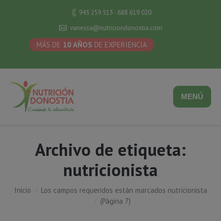
943 259 513 · 688 619 020
vanessa@nutriciondonostia.com
MÁS DE
10 AÑOS
DE EXPERIENCIA
MENÚ
Archivo de etiqueta:
nutricionista
Inicio
Los campos requeridos están marcados nutricionista
Estás aquí:
(Página 7)