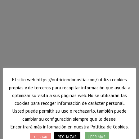
El sitio web https://nutriciondonostia.com/ utiliza cookies
propias y de terceros para recopilar información que ayuda a
optimizar su visita a sus páginas web. No se utilizarán las
cookies para recoger información de carácter personal.
Sopa de puerro con merluza y gambas
Usted puede permitir su uso o rechazarlo, también puede
cambiar su configuración siempre que lo desee.
Llegó el verano y comienza a apetecer la comida
Encontrará más información en nuestra Política de Cookies.
más fría. Tampoco las ganas de cocinar ni el tiempo
que invertimos es el mismo. Hoy os traigo una sopa
RECHAZAR
LEER MÁS
ACEPTAR