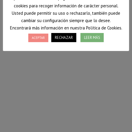
cookies para recoger información de carácter personal.
Usted puede permitir su uso o rechazarlo, también puede
cambiar su configuración siempre que lo desee.
Encontrará más información en nuestra Política de Cookies.
RECHAZAR
LEER MÁS
ACEPTAR
Comer sano y fuera de casa (primera parte)
En este post podréis encontrar pequeños trucos y
consejos para poder comer saludablemente aunque
no podáis comer en casa. ¿Te animas a probarlos?
17 junio, 2016
Deja un comentario
Nutrición
Por
Vanessa