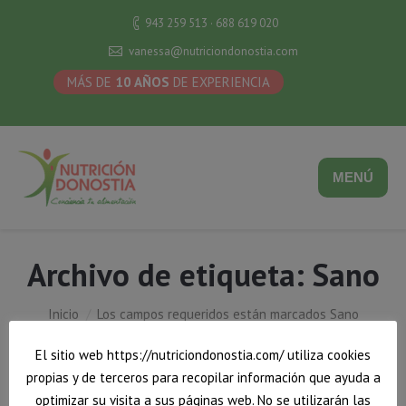
943 259 513 · 688 619 020
vanessa@nutriciondonostia.com
MÁS DE
10 AÑOS
DE EXPERIENCIA
MENÚ
Archivo de etiqueta:
Sano
Estás aquí:
Inicio
Los campos requeridos están marcados Sano
El sitio web https://nutriciondonostia.com/ utiliza cookies
propias y de terceros para recopilar información que ayuda a
optimizar su visita a sus páginas web. No se utilizarán las