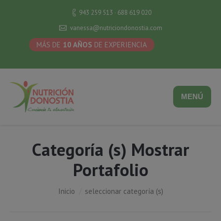
943 259 513 · 688 619 020
vanessa@nutriciondonostia.com
MÁS DE
10 AÑOS
DE EXPERIENCIA
MENÚ
Categoría (s) Mostrar
Portafolio
Estás aquí:
Inicio
seleccionar categoría (s)