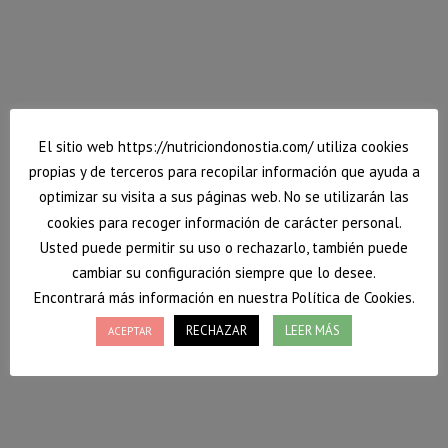
sobre las medidas que podemos tomar para
fortalecer nuestro sistema inmunológico y que éste
esté lo mejor preparado posible para hacer frente a
virus y bacterias.
14 marzo, 2020
Deja un comentario
Blog
,
Nutrición
Por
Vanessa
El sitio web https://nutriciondonostia.com/ utiliza cookies
propias y de terceros para recopilar información que ayuda a
optimizar su visita a sus páginas web. No se utilizarán las
cookies para recoger información de carácter personal.
Usted puede permitir su uso o rechazarlo, también puede
cambiar su configuración siempre que lo desee.
Encontrará más información en nuestra Política de Cookies.
RECHAZAR
LEER MÁS
ACEPTAR