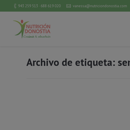
943 259 513 · 688 619 020
vanessa@nutriciondonostia.com
Archivo de etiqueta:
se