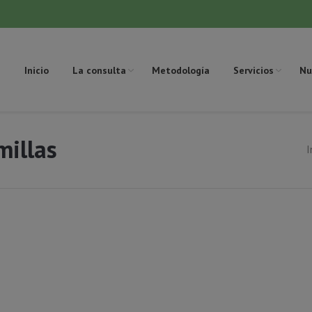
Inicio
La consulta
Metodología
Servicios
Nu
millas
I
Estás aquí: