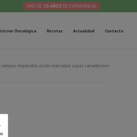
MÁS DE
10 AÑOS
DE EXPERIENCIA
trición Oncológica
Recetas
Actualidad
Contacto
 campos requeridos están marcados sopas canadienses
e
us