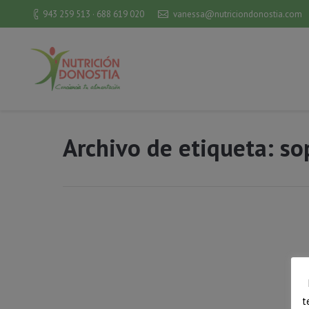
943 259 513 · 688 619 020
vanessa@nutriciondonostia.com
Archivo de etiqueta:
so
t