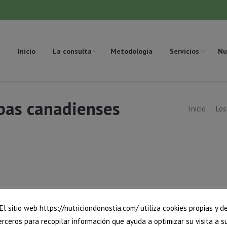
Inicio
La consulta
Metodología
Servicios
Nu
pas canadienses
Inicio
Los
Estás aquí:
El sitio web https://nutriciondonostia.com/ utiliza cookies propias y d
erceros para recopilar información que ayuda a optimizar su visita a s