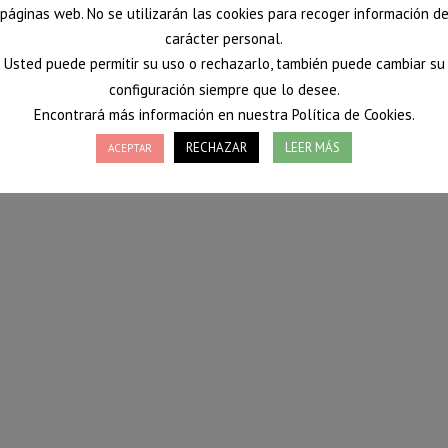
páginas web. No se utilizarán las cookies para recoger información d
carácter personal.
Usted puede permitir su uso o rechazarlo, también puede cambiar su
configuración siempre que lo desee.
Encontrará más información en nuestra Política de Cookies.
RECHAZAR
LEER MÁS
ACEPTAR
rno. Al llegar a casa seguro que te apetece una cena calentita que
diferente a la que aquí no estamos tan acostumbrados. ¡Espero que
e Nutrición!
Vanessa