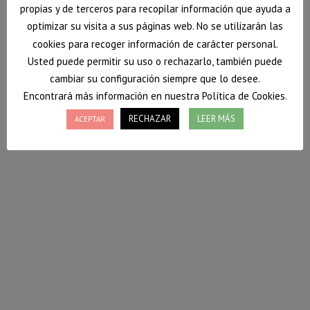
propias y de terceros para recopilar información que ayuda a
optimizar su visita a sus páginas web. No se utilizarán las
cookies para recoger información de carácter personal.
Usted puede permitir su uso o rechazarlo, también puede
cambiar su configuración siempre que lo desee.
Encontrará más información en nuestra Política de Cookies.
RECHAZAR
LEER MÁS
ACEPTAR
¿Sabemos hacer elecciones saludables?
Con el cambio del etiquetado en los alimentos y la
controversia actual sobre alimentos, hoy te
preguntamos… ¿sabes hacer elecciones saludables?
Nutrición Donostia te explica cómo mejorar cuando