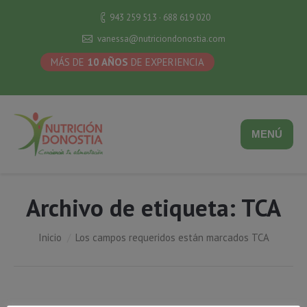
943 259 513 · 688 619 020
vanessa@nutriciondonostia.com
MÁS DE
10 AÑOS
DE EXPERIENCIA
MENÚ
Archivo de etiqueta:
TCA
Estás aquí:
Inicio
Los campos requeridos están marcados TCA