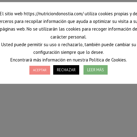
El sitio web https://nutriciondonostia.com/ utiliza cookies propias y d
erceros para recopilar información que ayuda a optimizar su visita a s
páginas web. No se utilizarán las cookies para recoger información d
carácter personal.
Usted puede permitir su uso o rechazarlo, también puede cambiar su
configuración siempre que lo desee.
Encontrará más información en nuestra Política de Cookies.
RECHAZAR
LEER MÁS
ACEPTAR
re lo asociamos a comidas copiosas que nos llevan mucho tiempo de
 sorprendidos y con el estómago repleto de alimentos saludables.
Por
Vanessa