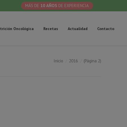
MÁS DE
10 AÑOS
DE EXPERIENCIA
trición Oncológica
Recetas
Actualidad
Contacto
Inicio
2016
(Página 2)
tás aquí: