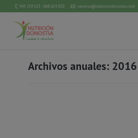
943 259 513 · 688 619 020
vanessa@nutriciondonostia.com
Archivos anuales:
2016