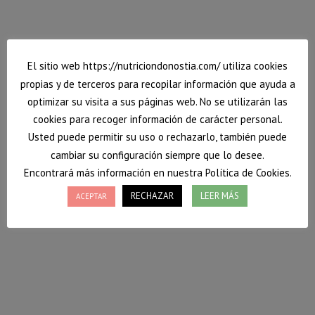
9 septiembre, 2016
Deja un comentario
Platos completos
,
Recetas
Por
Vanessa
El sitio web https://nutriciondonostia.com/ utiliza cookies
propias y de terceros para recopilar información que ayuda a
optimizar su visita a sus páginas web. No se utilizarán las
cookies para recoger información de carácter personal.
Usted puede permitir su uso o rechazarlo, también puede
cambiar su configuración siempre que lo desee.
Encontrará más información en nuestra Política de Cookies.
RECHAZAR
LEER MÁS
ACEPTAR
Ensalada de lentejas
Esta semana Nutrición Donostia, te enseña a
preparar una ensalada de lentejas para que continues
tomando legumbre también en verano. Es muy