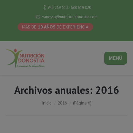
943 259 513 · 688 619 020
vanessa@nutriciondonostia.com
MÁS DE
10 AÑOS
DE EXPERIENCIA
MENÚ
Archivos anuales:
2016
Estás aquí:
Inicio
2016
(Página 6)