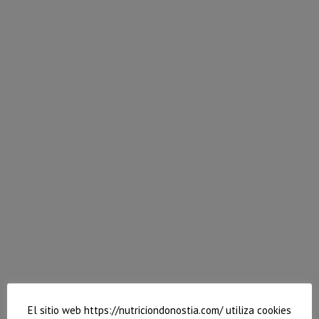
Ensalada templada de alubias negras fritas
Siempre es recomendable variar la forma en la que
consumimos un alimento para que nuestra dieta no
caiga en la monotonía.
Hoy os enseño a hacerlo con las legumbres: Os
traigo una ensalada templada con alubias negras
fritas. Muy buena fuente de proteína para alejarnos
de la proteína animal, sobre todo de la carne roja.
20 octubre, 2021
Deja un comentario
1º
,
Recetas
Por
Vanessa
El sitio web https://nutriciondonostia.com/ utiliza cookies