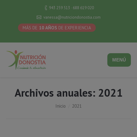
943 259 513 · 688 619 020
vanessa@nutriciondonostia.com
MÁS DE
10 AÑOS
DE EXPERIENCIA
MENÚ
Archivos anuales:
2021
Estás aquí:
Inicio
2021