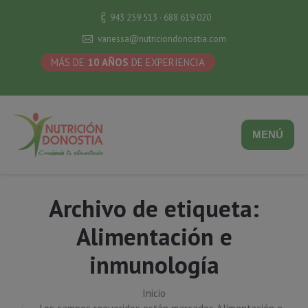
943 259 513 · 688 619 020
vanessa@nutriciondonostia.com
MÁS DE
10 AÑOS
DE EXPERIENCIA
MENÚ
Archivo de etiqueta:
Alimentación e
inmunología
Inicio
Estás aquí: