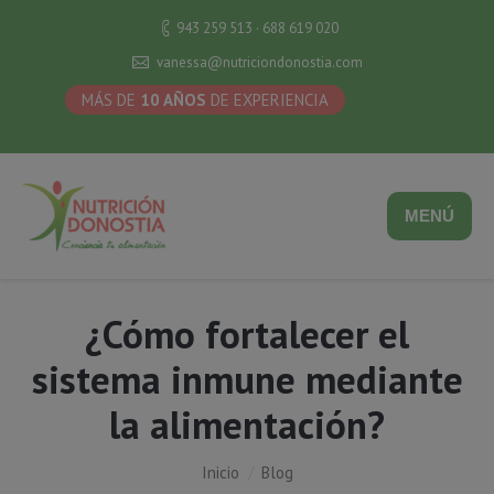
943 259 513 · 688 619 020
vanessa@nutriciondonostia.com
MÁS DE
10 AÑOS
DE EXPERIENCIA
MENÚ
¿Cómo fortalecer el
sistema inmune mediante
la alimentación?
Estás aquí:
Inicio
Blog