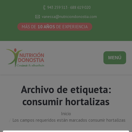
943 259 513 · 688 619 020
vanessa@nutriciondonostia.com
MÁS DE
10 AÑOS
DE EXPERIENCIA
MENÚ
Archivo de etiqueta:
consumir hortalizas
Inicio
Estás aquí:
Los campos requeridos están marcados consumir hortalizas