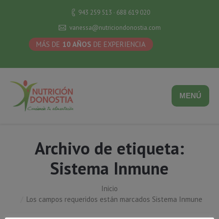
943 259 513 · 688 619 020
vanessa@nutriciondonostia.com
MÁS DE
10 AÑOS
DE EXPERIENCIA
MENÚ
Archivo de etiqueta:
Sistema Inmune
Inicio
Estás aquí:
Los campos requeridos están marcados Sistema Inmune