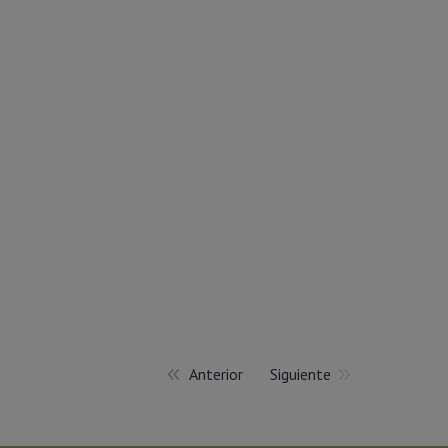
a obtener energía rápida para antes de un
Anterior
Siguiente