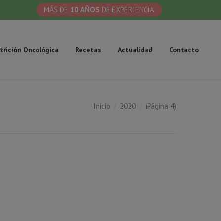
MÁS DE
10 AÑOS
DE EXPERIENCIA
trición Oncológica
Recetas
Actualidad
Contacto
Inicio
2020
(Página 4)
tás aquí: