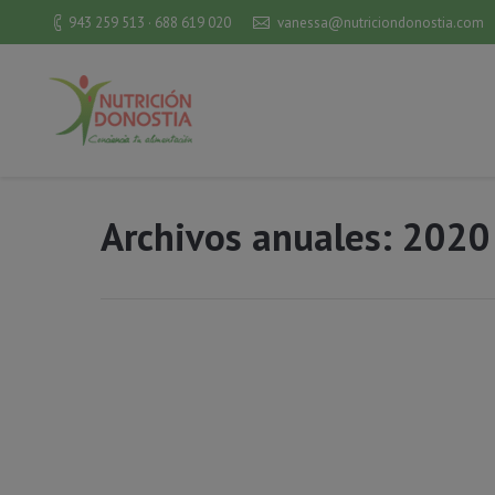
943 259 513 · 688 619 020
vanessa@nutriciondonostia.com
Archivos anuales:
2020