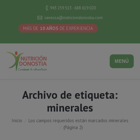
943 259 513 · 688 619 020
vanessa@nutriciondonostia.com
MÁS DE
10 AÑOS
DE EXPERIENCIA
MENÚ
Archivo de etiqueta:
minerales
Inicio
Los campos requeridos están marcados minerales
Estás aquí:
(Página 2)