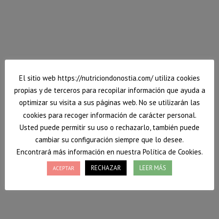
saludable.
¡Espero que os guste!
9 septiembre, 2016
Deja un comentario
Platos completos
,
Recetas
Por
Vanessa
El sitio web https://nutriciondonostia.com/ utiliza cookies
propias y de terceros para recopilar información que ayuda a
optimizar su visita a sus páginas web. No se utilizarán las
cookies para recoger información de carácter personal.
Usted puede permitir su uso o rechazarlo, también puede
cambiar su configuración siempre que lo desee.
Encontrará más información en nuestra Política de Cookies.
RECHAZAR
LEER MÁS
ACEPTAR